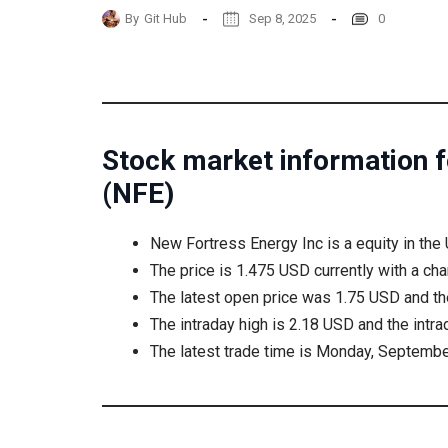
By
Git Hub
Sep 8, 2025
0
Stock market information f
(NFE)
New Fortress Energy Inc is a equity in the
The price is 1.475 USD currently with a ch
The latest open price was 1.75 USD and th
The intraday high is 2.18 USD and the intr
The latest trade time is Monday, Septembe