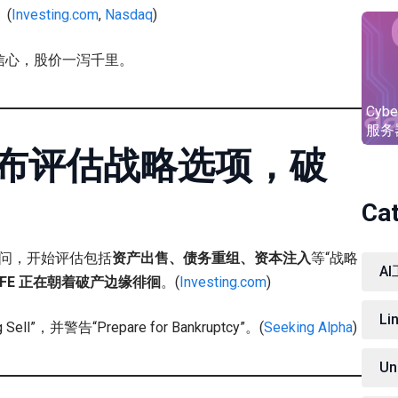
(
Investing.com
,
Nasdaq
)
信心，股价一泻千里。
Cybe
服务
布评估战略选项，破
Ca
en 顾问，开始评估包括
资产出售、债务重组、资本注入
等“战略
A
NFE 正在朝着破产边缘徘徊
。(
Investing.com
)
Li
Sell”，并警告“Prepare for Bankruptcy”。(
Seeking Alpha
)
Un