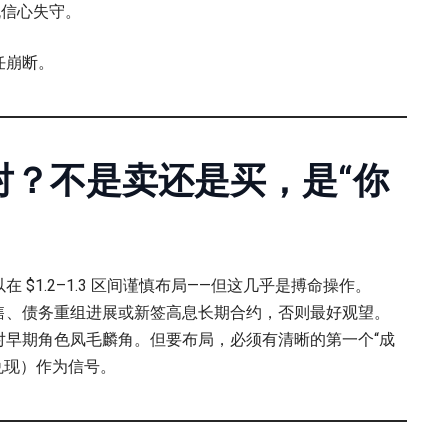
流信心失守。
任崩断。
对？不是卖还是买，是“你
 $1.2–1.3 区间谨慎布局——但这几乎是搏命操作。
售、债务重组进展或新签高息长期合约，否则最好观望。
对早期角色凤毛麟角。但要布局，必须有清晰的第一个“成
入兑现）作为信号。