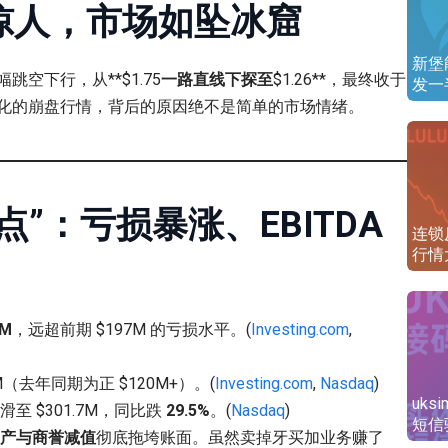
惊人，市场如坠冰窟
新堡
跳空下行，从**$1.75
一路直线下探至
$1.26**，最终收于
发一
化的崩盘行情，背后的原因绝不是简单的市场情绪。
”：亏损暴涨、EBITDA
连锁反
行情
M
，远超前期 $197M 的亏损水平。(
Investing.com
,
7M（去年同期为正 $120M+）。(
Investing.com
,
Nasdaq
)
uks
至 $301.7M，同比跌
29.5%
。(
Nasdaq
)
短信
金资产与商誉减值
彻底拖垮账面。虽然卖掉牙买加业务赚了