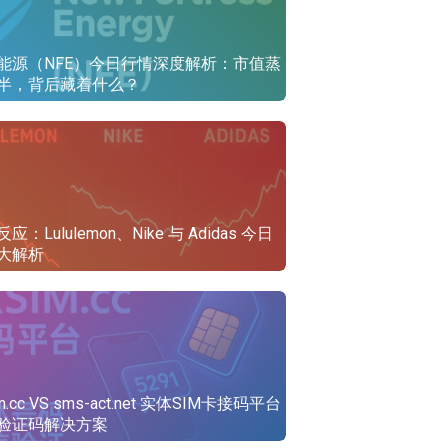
能源（NFE）今日行情深度解析：市值蒸
半，背后藏着什么？
应：Lululemon、Nike 与 Adidas 今日
大解析
im.cc VS sms-act.net 实体SIM卡接码平台
验证码解决方案