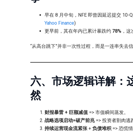
早在 8 月中旬，NFE 即曾因延迟提交 1
Yahoo Finance
)
更早前，其在年内已累计暴跌约
78%
，这
“从高台跳下”并非一次性过程，而是一连串失去
六、市场逻辑详解：
然
财报暴雷 + 巨额减值
=> 市值瞬间蒸发。
战略选项启动=破产前兆
=> 投资者割肉逃
持续运营现金流紧张
+
负债堆积
=> 恐慌