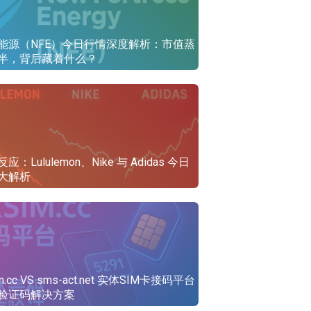
能源（NFE）今日行情深度解析：市值蒸
半，背后藏着什么？
应：Lululemon、Nike 与 Adidas 今日
大解析
im.cc VS sms-act.net 实体SIM卡接码平台
验证码解决方案