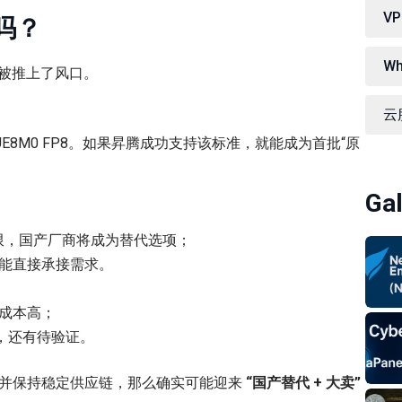
V
吗？
W
被推上了风口。
云服
 UE8M0 FP8。如果昇腾成功支持该标准，就能成为首批“原
Gal
受限，国产厂商将成为替代选项；
能直接承接需求。
成本高；
，还有待验证。
P8，并保持稳定供应链，那么确实可能迎来
“国产替代 + 大卖”