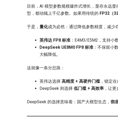
目前，AI 模型参数规模爆炸式增长，显存永远显得不够用。比
型，都动辄上千亿参数。如果用传统的
FP32（
于是，
量化
成为必然：通过降低参数精度，减少
英伟达 FP8 标准
：E4M3/E5M2，支
DeepSeek UE8M0 FP8 标准
：不保留小
大幅降低。
这就像一条分岔路：
英伟达选择
高精度 + 高硬件门槛
，锁定在自
DeepSeek 则选择
低门槛 + 高效率
，让更
DeepSeek 的选择意味着：国产大模型生态，
彻