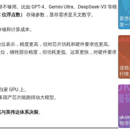
如 GPT-4、Gemini Ultra、DeepSeek-V3 等模
32 位浮点数）
存储参数，显存需求是天文数字。
新堡
发一
存储和计算成本。
持小数位表示，精度更高，但对芯片功耗和硬件要求也更高。
数位，牺牲部分精度，但功耗更低、运算更快，对硬件要求
连锁反
行情
家 GPU 上。
多国产芯片能跑得动大模型。
底与英伟达体系决裂
。
uks
短信