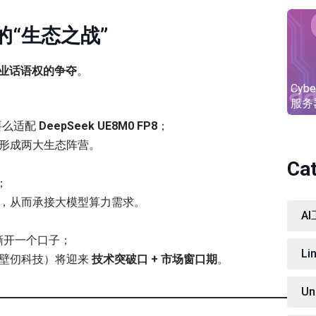
“生态之战”
业话语权的争夺
。
Cybe
服务
要么适配
DeepSeek UE8M0 FP8
；
形成两大生态阵营。
Ca
；
，从而承接大模型算力需求。
A
被撕开一个口子；
Li
、壁仞科技）将迎来
技术突破口 + 市场窗口期
。
Un