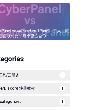
rPanel vs aaPanel vs 1Panel：三大主流
器面板对比，哪个更适合你？
tegories
I工具/云服务
3
ne/Discord 注册教程
1
categorized
1